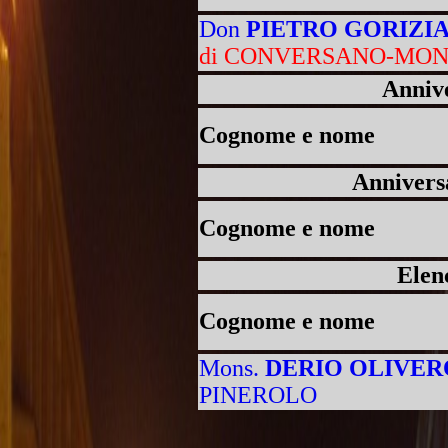
Don
PIETRO GORIZI
di CONVERSANO-MON
Annive
Cognome e nome
Anniversa
Cognome e nome
Elen
Cognome e nome
Mons.
DERIO OLIVER
PINEROLO