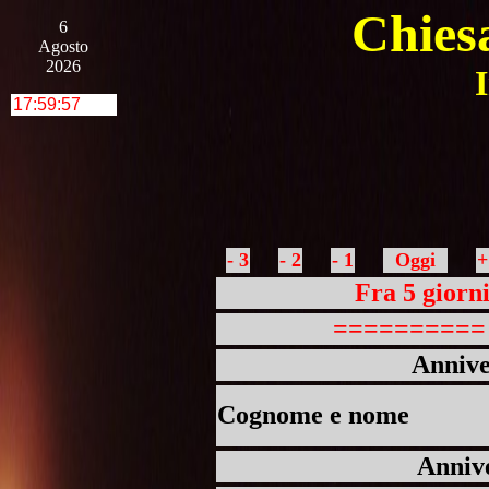
Chiesa
6
Agosto
2026
I
- 3
- 2
- 1
Oggi
+
Fra 5 giorn
========== 
Annive
Cognome e nome
Annive